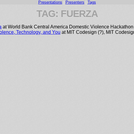
Presentations
|
Presenters
|
Tags
TAG: FUERZA
a
at World Bank Central America Domestic Violence Hackathon
olence, Technology, and You
at MIT Codesign (?), MIT Codesign